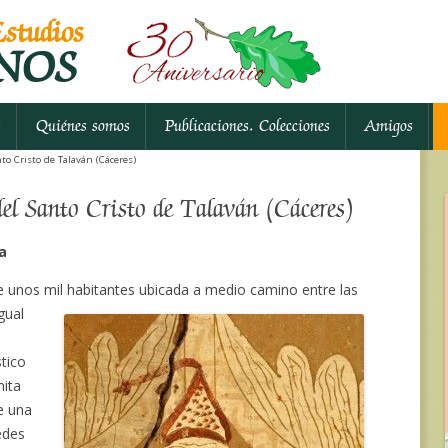
studios
NOS
Ir al contenido
s
Quiénes somos
Publicaciones. Colecciones
Amigos
to Cristo de Talaván (Cáceres)
del Santo Cristo de Talaván (Cáceres)
a
e unos mil habitantes ubicada a medio camino entre las
gual
stico
mita
e una
edes