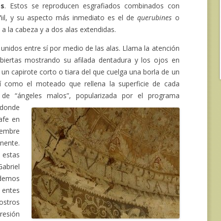
os
. Estos se reproducen esgrafiados combinados con
ñil, y su aspecto más inmediato es el de
querubines
o
s a la cabeza y a dos alas extendidas.
 unidos entre sí por medio de las alas. Llama la atención
biertas mostrando su afilada dentadura y los ojos en
n capirote corto o tiara del que cuelga una borla de un
sí como el moteado que rellena la superficie de cada
 de “ángeles malos”, popularizada por el programa
donde
afe en
iembre
ente.
 estas
abriel
odemos
 entes
stros
resión