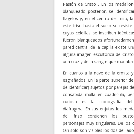
Pasión de Cristo . En los medallo
blanqueado posterior, se identifica
flagelos y, en el centro del friso,
este friso hasta el suelo se revist
cuyas celdillas se inscriben idénti
fueron blanqueados afortunadamente
pared central de la capilla existe 
alguna imagen escultórica de Cristo 
una cruz y de la sangre que manaba d
En cuanto a la nave de la ermita 
esgrafiados. En la parte superior de
de identificar) sujetos por parejas d
consabida malla en cuadrícula, per
curiosa es
la iconografía del
diafragma. En sus enjutas los meda
del friso contienen los bust
personajes muy singulares. De los c
tan sólo son visibles los dos del lad