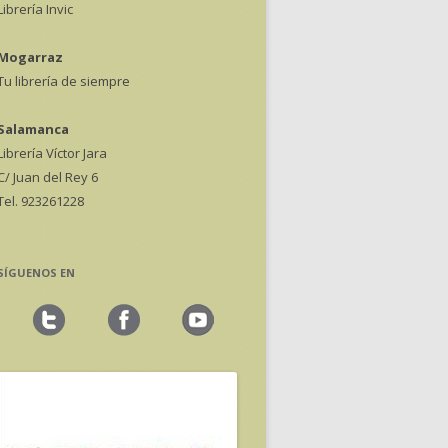
Librería Invic
Mogarraz
Tu librería de siempre
Salamanca
Librería Víctor Jara
C/ Juan del Rey 6
Tel. 923261228
SÍGUENOS EN