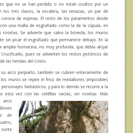
nes que no se han perdido o no están ocultos por un
n los tres clavos, la escalera, las tenazas, un par de
 la corona de espinas. El resto de los paramentos desde
e con una malla de esgrafiado como la de la cúpula, en
cas rosetas. Se advierte que salvo la bóveda, los muros
 sin picar el esgrafiado que permanece debajo. En la
una amplia hornacina, no muy profunda, que debía alojar
Crucificado, pues se advierten los restos pictóricos de
e las heridas del Cristo.
y su arco perpiaño, también se cubren enteramente de
 los muros se repite el friso de medallones (imposibles
e personajes fantásticos, y para lo demás se recurre a la
o esta vez con las celdillas vacías, sin rosetas. Más
 arco
llones
os de
uatro,
o norte