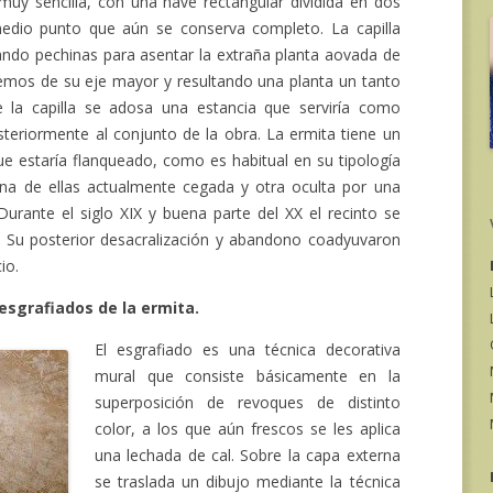
muy sencilla, con una nave rectangular dividida en dos
edio punto que aún se conserva completo. La capilla
ando pechinas para asentar la extraña planta aovada de
remos de su eje mayor y resultando una planta un tanto
e la capilla se adosa una estancia que serviría como
steriormente al conjunto de la obra. La ermita tiene un
e estaría flanqueado, como es habitual en su tipología
una de ellas actualmente cegada y otra oculta por una
Durante el siglo XIX y buena parte del XX el recinto se
 Su posterior desacralización y abandono coadyuvaron
io.
 esgrafiados de la ermita.
El esgrafiado es una técnica decorativa
mural que consiste básicamente en la
superposición de revoques de distinto
color, a los que aún frescos se les aplica
una lechada de cal. Sobre la capa externa
se traslada un dibujo mediante la técnica