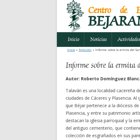
Centro de E
BEJARA
Inicio
Noticias
Actividade
Inicio
»
Artículos
» Informe sobre la ermita del San
Informe sobre la ermita 
Autor: Roberto Domínguez Blanc
Talaván es una localidad cacereña d
ciudades de Cáceres y Plasencia. Al i
que Béjar pertenece a la diócesis de
Plasencia, y entre su patrimonio artí
destacan la iglesia parroquial y la er
del antiguo cementerio, que contien
colección de esgrafiados en sus par