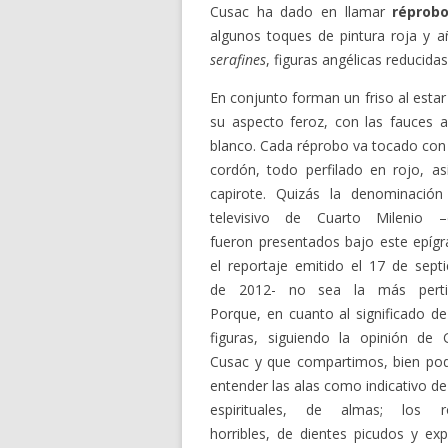
Cusac ha dado en llamar
réprob
algunos toques de pintura roja y a
serafines
, figuras angélicas reducida
En conjunto forman un friso al estar
su aspecto feroz, con las fauces a
blanco. Cada réprobo va tocado con u
cordón, todo perfilado en rojo, a
capirote. Quizás la denominación
televisivo
de Cuarto Milenio –
fueron presentados bajo este epígr
el reportaje emitido el 17 de sept
de 2012- no sea la más pertin
Porque, en cuanto al significado de
figuras, siguiendo la opinión de G
Cusac y que compartimos, bien p
entender las alas como indicativo de
espirituales, de almas; los ro
horribles, de dientes picudos y exp