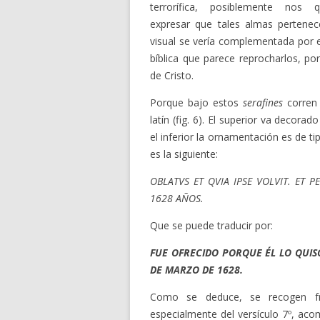
terrorífica, posiblemente nos q
expresar que tales almas pertenec
visual se vería complementada por e
bíblica que parece reprocharlos, por
de Cristo.
Porque bajo estos
serafines
corren 
latín (fig. 6). El superior va decora
el inferior la ornamentación es de t
es la siguiente:
OBLATVS ET QVIA IPSE VOLVIT. ET P
1628 AÑOS.
Que se puede traducir por:
FUE OFRECIDO PORQUE ÉL LO QUISO
DE MARZO DE 1628.
Como se deduce, se recogen fra
especialmente del versículo 7º, aco