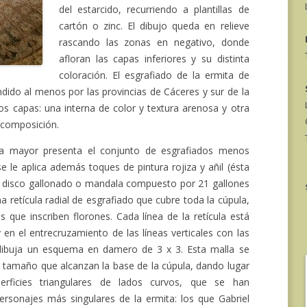
del estarcido, recurriendo a plantillas de
cartón o zinc. El dibujo queda en relieve
rascando las zonas en negativo, donde
afloran las capas inferiores y su distinta
coloración. El esgrafiado de la ermita de
endido al menos por las provincias de Cáceres y sur de la
 capas: una interna de color y textura arenosa y otra
 composición.
lla mayor presenta el conjunto de esgrafiados menos
 le aplica además toques de pintura rojiza y añil (ésta
un disco gallonado o mandala compuesto por 21 gallones
a retícula radial de esgrafiado que cubre toda la cúpula,
que inscriben florones. Cada línea de la retícula está
en el entrecruzamiento de las líneas verticales con las
 dibuja un esquema en damero de 3 x 3. Esta malla se
 tamaño que alcanzan la base de la cúpula, dando lugar
rficies triangulares de lados curvos, que se han
ersonajes más singulares de la ermita: los que Gabriel