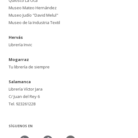
Quiosco La Oca
Museo Mateo Hernández
Museo Judío "David Melul"
Museo de la Industria Textil
Hervás
Librería Invic
Mogarraz
Tu librería de siempre
Salamanca
Librería Víctor Jara
C/ Juan del Rey 6
Tel. 923261228
SÍGUENOS EN