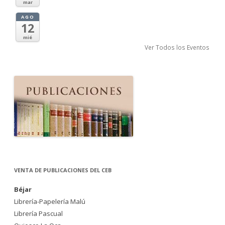
mar
AGO
12
mié
Ver Todos los Eventos
VENTA DE PUBLICACIONES DEL CEB
Béjar
Librería-Papelería Malú
Librería Pascual