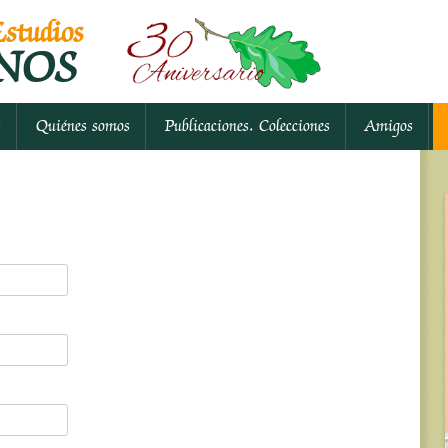
studios
NOS
Ir al contenido
s
Quiénes somos
Publicaciones. Colecciones
Amigos