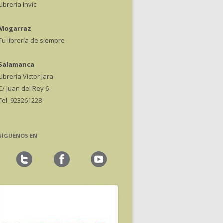
Librería Invic
Mogarraz
Tu librería de siempre
Salamanca
Librería Víctor Jara
C/ Juan del Rey 6
Tel. 923261228
SÍGUENOS EN