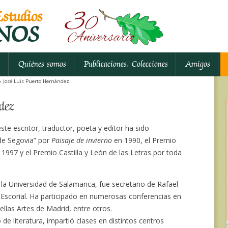
studios
NOS
Ir al contenido
s
Quiénes somos
Publicaciones. Colecciones
Amigos
 José Luis Puerto Hernández
dez
te escritor, traductor, poeta y editor ha sido
de Segovia” por
Paisaje de invierno
en 1990, el Premio
1997 y el Premio Castilla y León de las Letras por toda
la Universidad de Salamanca, fue secretario de Rafael
l Escorial. Ha participado en numerosas conferencias en
ellas Artes de Madrid, entre otros.
de literatura, impartió clases en distintos centros