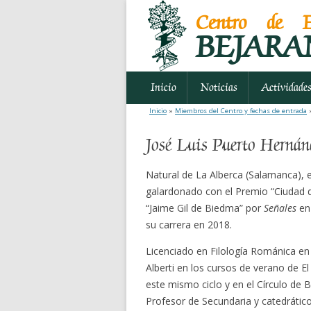
Centro de E
BEJARA
Inicio
Noticias
Actividade
Inicio
»
Miembros del Centro y fechas de entrada
»
José Luis Puerto Hernán
Natural de La Alberca (Salamanca), es
galardonado con el Premio “Ciudad 
“Jaime Gil de Biedma” por
Señales
en 
su carrera en 2018.
Licenciado en Filología Románica en 
Alberti en los cursos de verano de E
este mismo ciclo y en el Círculo de B
Profesor de Secundaria y catedrático 