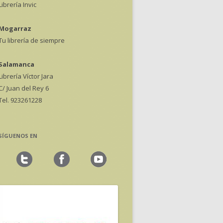
Librería Invic
Mogarraz
Tu librería de siempre
Salamanca
Librería Víctor Jara
C/ Juan del Rey 6
Tel. 923261228
SÍGUENOS EN