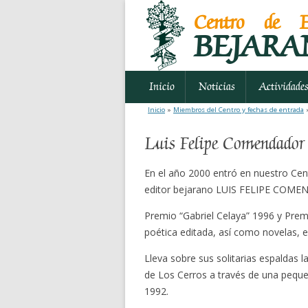
Centro de E
BEJARA
Inicio
Noticias
Actividade
Inicio
»
Miembros del Centro y fechas de entrada
»
Luis Felipe Comendador
En el año 2000 entró en nuestro Cent
editor bejarano LUIS FELIPE CO
Premio “Gabriel Celaya” 1996 y Prem
poética editada, así como novelas, e
Lleva sobre sus solitarias espaldas 
de Los Cerros a través de una pequ
1992.