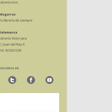
Librería Invic
Mogarraz
Tu librería de siempre
Salamanca
Librería Víctor Jara
C/ Juan del Rey 6
Tel. 923261228
SÍGUENOS EN