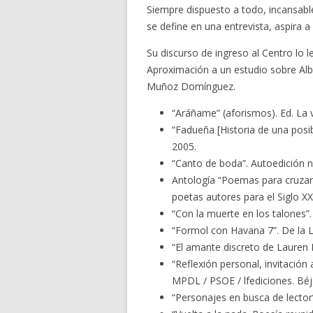
Siempre dispuesto a todo, incansable
se define en una entrevista, aspira 
Su discurso de ingreso al Centro lo l
Aproximación a un estudio sobre Alb
Muñoz Domínguez.
“Aráñame” (aforismos). Ed. La v
“Fadueña [Historia de una posib
2005.
“Canto de boda”. Autoedición n
Antología “Poemas para cruzar e
poetas autores para el Siglo XX
“Con la muerte en los talones”.
“Formol con Havana 7”. De la L
“El amante discreto de Lauren B
“Reflexión personal, invitación 
MPDL / PSOE / lfediciones. Béj
“Personajes en busca de lector”