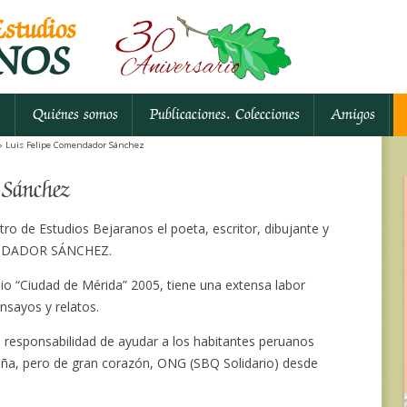
studios
NOS
Ir al contenido
s
Quiénes somos
Publicaciones. Colecciones
Amigos
 Luis Felipe Comendador Sánchez
 Sánchez
ro de Estudios Bejaranos el poeta, escritor, dibujante y
MENDADOR SÁNCHEZ.
io “Ciudad de Mérida” 2005, tiene una extensa labor
nsayos y relatos.
la responsabilidad de ayudar a los habitantes peruanos
eña, pero de gran corazón, ONG (SBQ Solidario) desde