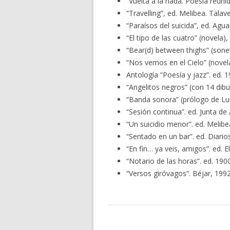
“Vuelta a la nada. Poesía reunid
“Travelling”, ed. Melibea. Talav
“Paraísos del suicida”, ed. Agua
“El tipo de las cuatro” (novela)
“Bear(d) between thighs” (soneta
“Nos vemos en el Cielo” (novela)
Antología “Poesía y jazz”. ed. 
“Angelitos negros” (con 14 dib
“Banda sonora” (prólogo de Lui
“Sesión continua”. ed. Junta de 
“Un suicidio menor”. ed. Melibe
“Sentado en un bar”. ed. Diario
“En fin… ya veis, amigos”. ed. E
“Notario de las horas”. ed. 190
“Versos giróvagos”. Béjar, 1992