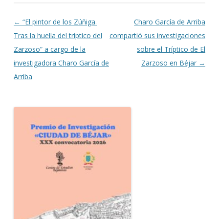
Navegación de entradas
←
“El pintor de los Zúñiga.
Charo García de Arriba
Tras la huella del tríptico del
compartió sus investigaciones
Zarzoso” a cargo de la
sobre el Tríptico de El
investigadora Charo García de
Zarzoso en Béjar
→
Arriba