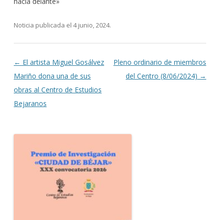
hacia delante»
Noticia publicada el
4 junio, 2024
.
Navegación de entradas
←
El artista Miguel Gosálvez
Pleno ordinario de miembros
Mariño dona una de sus
del Centro (8/06/2024)
→
obras al Centro de Estudios
Bejaranos