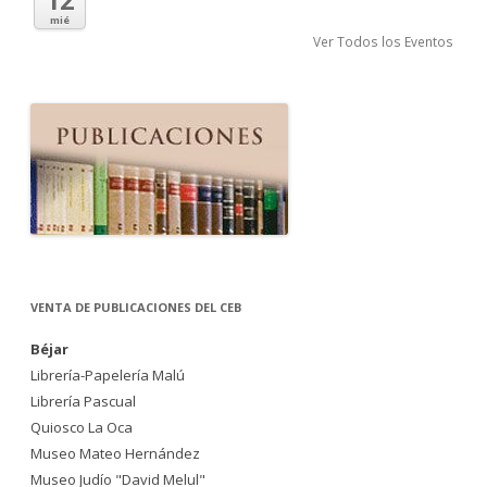
12
mié
Ver Todos los Eventos
VENTA DE PUBLICACIONES DEL CEB
Béjar
Librería-Papelería Malú
Librería Pascual
Quiosco La Oca
Museo Mateo Hernández
Museo Judío "David Melul"