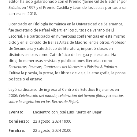
editor ha sido galardonado con el Premio “Jaime Gil de Biedma” por
Señales
en 1997 y el Premio Castilla y León de las Letras por toda su
carrera en 2018.
Licenciado en Filología Románica en la Universidad de Salamanca,
fue secretario de Rafael Alberti en los cursos de verano de El
Escorial. Ha participado en numerosas conferencias en este mismo
ciclo y en el Círculo de Bellas Artes de Madrid, entre otros. Profesor
de Secundaria y catedrático de literatura, impartió clases en
distintos centros como Catedrático de Lengua y Literatura. Ha
dirigido numerosas revistas y publicaciones literarias como
Encuentros
,
Pavesas,
Cuadernos del Noroeste
o
Plástica & Palabra
.
Cultiva la poesía, la prosa, los libros de viaje, la etnografía, la prosa
poética o el ensayo.
Leyó su discurso de ingreso al Centro de Estudios Bejaranos en
2006:
Celebración del mundo, celebración del tiempo (Ritos y creencias
sobre la vegetación en las Tierras de Béjar)
.
Evento:
Encuentro con José Luis Puerto en Béjar
Comienzo:
22 agosto, 2024 19:00
Finaliza:
22 agosto, 2024 20:00